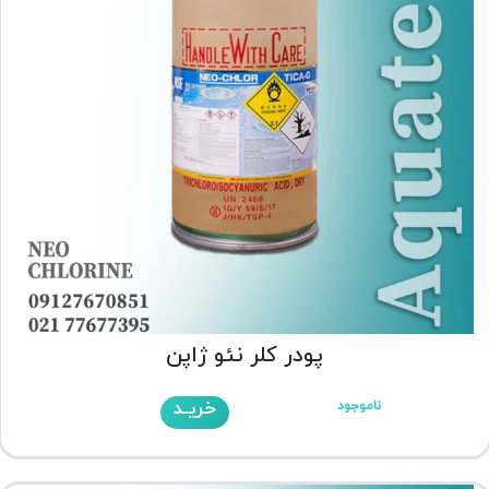
پودر کلر نئو ژاپن
خریـد
ناموجود