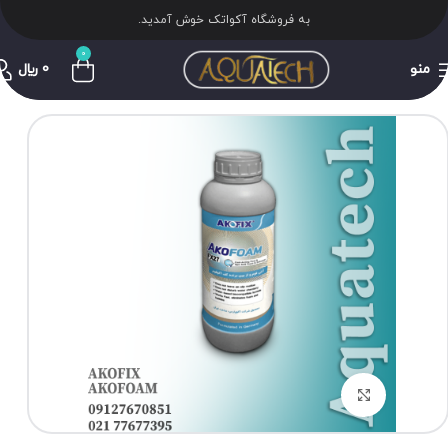
به فروشگاه آکواتک خوش آمدید.
0
منو
0
﷼
برای بزرگنمایی کلیک کنید