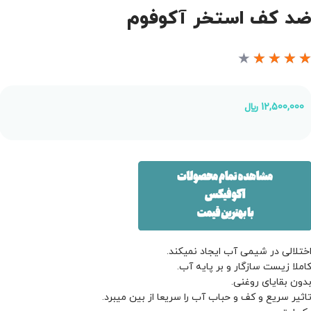
د کف استخر آکوفوم
★
★
★
★
12,500,000
﷼
ختلالی در شیمی آب ایجاد نمیکند.
املا زیست سازگار و بر پایه آب.
دون بقایای روغنی.
اثیر سریع و کف و حباب آب را سریعا از بین میبرد.