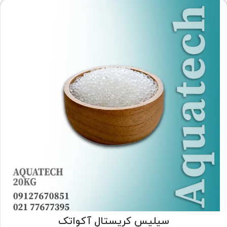
سیلیس کریستال آکواتک