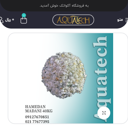
به فروشگاه آکواتک خوش آمدید.
0
منو
0
﷼
برای بزرگنمایی کلیک کنید