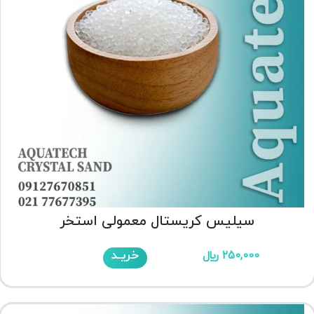
سیلیس کریستال معمولی استخر
خریـد
250,000
﷼