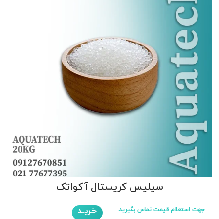
سیلیس کریستال آکواتک
خریـد
جهت استعلام قیمت تماس بگیرید.