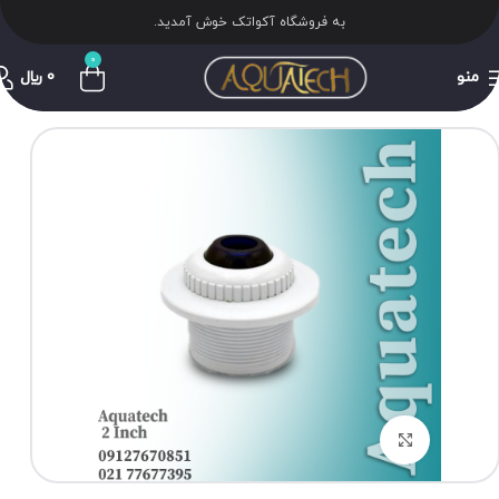
به فروشگاه آکواتک خوش آمدید.
0
منو
0
﷼
برای بزرگنمایی کلیک کنید