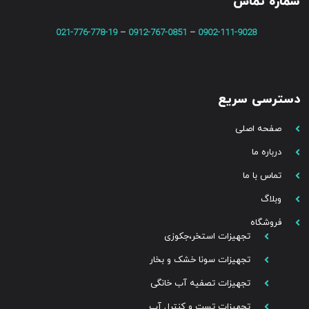
شماره تماس
021-776-778-19
–
0912-767-0851
–
0902-111-9028
دسترسی سریع
صفحه اصلی
درباره ما
تماس با ما
وبلاگ
فروشگاه
تجهیزات استخر،جکوزی
تجهیزات سونا خشک و بخار
تجهیزات تصفیه آب خانگی
تجهیزات تست و کنترل آب