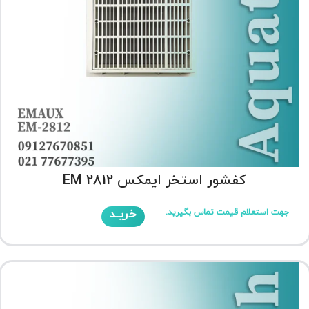
کفشور استخر ایمکس EM 2812
خریـد
جهت استعلام قیمت تماس بگیرید.