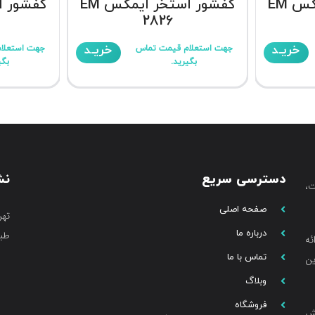
کفشور استخر ایمکس EM
کفشور استخر ایمکس EM
2826
خریـد
خریـد
جهت استعلام قیمت تماس
جهت استعلا
بگیرید.
بگی
دسترسی سریع
نش
،
صفحه اصلی
تهر
درباره ما
طبق
ئه
تماس با ما
ین
وبلاگ
فروشگاه
خش