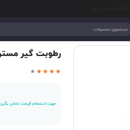
اره آکواتک
تماس با ما
رطوبت گیر مستر درا
★
★
★
★
★
جهت استعلام قیمت تماس بگیری