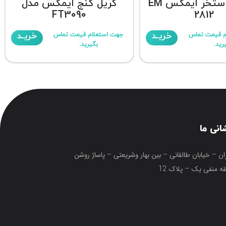
کفشور استخر ایمکس EM
گریل کنج ایمکس مدل
FT3090
2812
خریـد
خریـد
م قیمت تماس
جهت استعلام قیمت تماس
رید.
بگیرید.
انی ما
ان – خیابان طالقانی – بین بهار وشریعتی – پاساژ روشن
ه منفی یک – پلاک 12