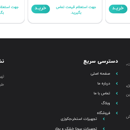
خریـد
خریـد
جهت استعلام قیمت تماس
جهت استعلا
بگیرید.
بگی
دسترسی سریع
نش
،
صفحه اصلی
تهر
درباره ما
طبق
ئه
تماس با ما
ین
وبلاگ
فروشگاه
خش
تجهیزات استخر،جکوزی
تجهیزات سونا خشک و بخار