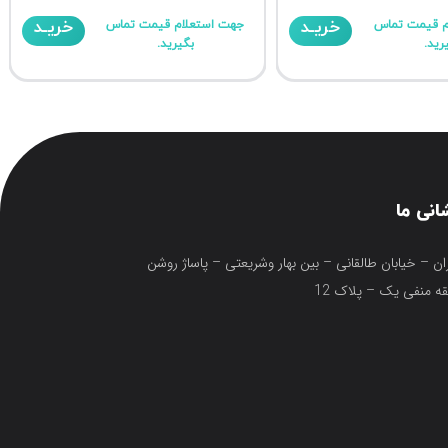
خریـد
خریـد
م قیمت تماس
جهت استعلام قیمت تماس
رید.
بگیرید.
انی ما
ان – خیابان طالقانی – بین بهار وشریعتی – پاساژ روشن
ه منفی یک – پلاک 12