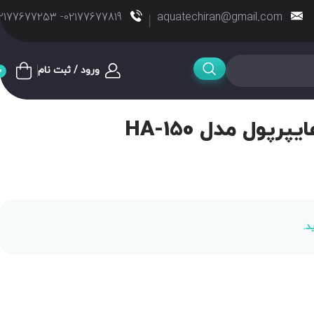
02177677819- 02177677253
aquatechiran@gmail.com
ورود / ثبت نام
0
پول مدل HA-150
د.