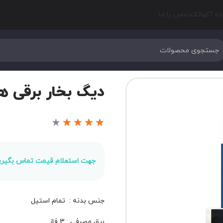
اره آکواتک
تماس با ما
دیگ بخار برقی هایپر
★
★
★
★
★
جهت استعلام قیمت تماس بگیری
جنس بدنه : تمام استیل
برق مصرفی : 3 فاز