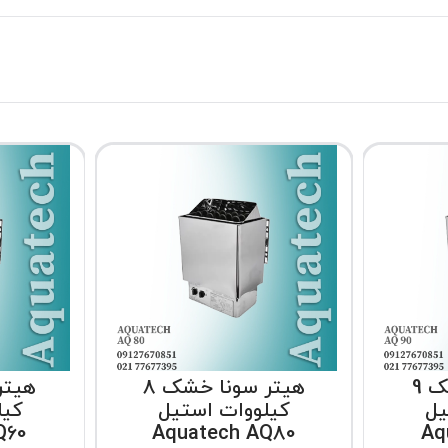
هیتر سونا خشک 9
هیتر سونا خشک 8
یل
کیلووات استیل
کیل
Q60
Aquatech AQ80
Aq