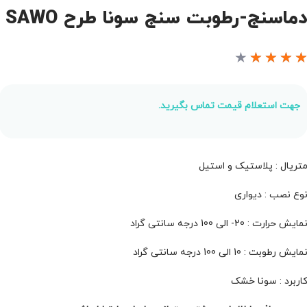
ماسنج-رطوبت سنج سونا طرح SAWO
★
★
★
★
جهت استعلام قیمت تماس بگیرید.
تریال : پلاستیک و استیل
وع نصب : دیواری
مایش حرارت : 20- الی 100 درجه سانتی گراد
مایش رطوبت : 10 الی 100 درجه سانتی گراد
اربرد : سونا خشک