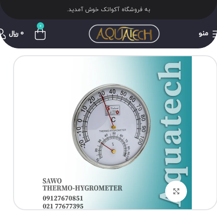
به فروشگاه آکواتک خوش آمدید.
0
منو
0
﷼
برای بزرگنمایی کلیک کنید