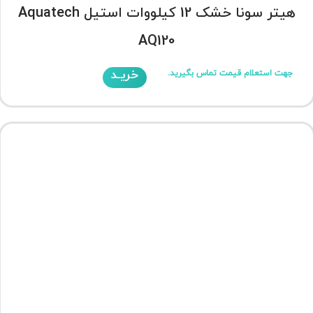
هیتر سونا خشک 12 کیلووات استیل Aquatech
AQ120
خریـد
جهت استعلام قیمت تماس بگیرید.