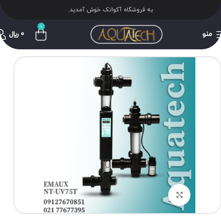
به فروشگاه آکواتک خوش آمدید.
0
منو
0
﷼
برای بزرگنمایی کلیک کنید