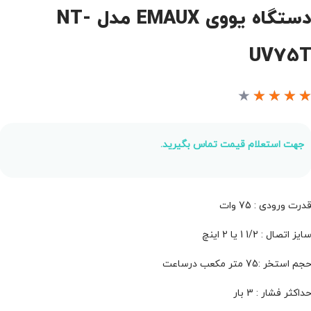
دستگاه یووی EMAUX مدل NT-
UV75
★
★
★
★
جهت استعلام قیمت تماس بگیرید.
درت ورودی : 75 وات
ایز اتصال : 1/2 1 یا 2 اینچ
جم استخر :75 متر مکعب درساعت
داکثر فشار : 3 بار