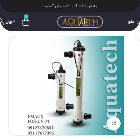
به فروشگاه آکواتک خوش آمدید.
0
منو
0
﷼
برای بزرگنمایی کلیک کنید