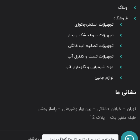
وبلاگ
فروشگاه
تجهیزات استخر،جکوزی
تجهیزات سونا خشک و بخار
تجهیزات تصفیه آب خانگی
تجهیزات تست و کنترل آب
مواد شیمیایی و نگهداری آب
لوازم جانبی
نشانی ما
تهران – خیابان طالقانی – بین بهار وشریعتی – پاساژ روشن
طبقه منفی یک – پلاک 12
تمامی حقوق متعلق به فروشگاه آکواتک می باشد.
چگونه میتوانیم کمکتان کنیم؟
گفتگو با ما