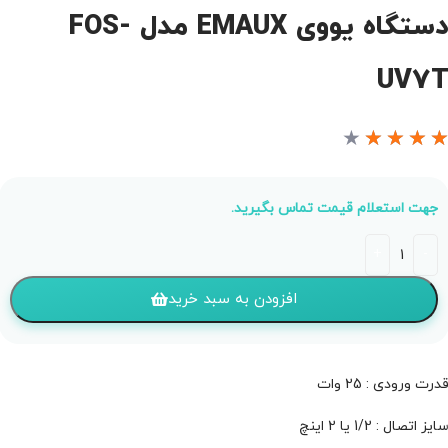
دستگاه یووی EMAUX مدل FOS-
UV7
★
★
★
★
جهت استعلام قیمت تماس بگیرید.
افزودن به سبد خرید
درت ورودی : 25 وات
ایز اتصال : 1/2 یا 2 اینچ