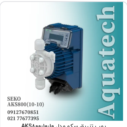
پمپ تزریق سکو مدل AKS800-10-10