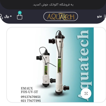
به فروشگاه آکواتک خوش آمدید.
0
منو
0
﷼
برای بزرگنمایی کلیک کنید