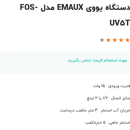
دستگاه یووی EMAUX مدل FOS-
UV5
★
★
★
★
جهت استعلام قیمت تماس بگیرید.
درت ورودی : 15 وات
ایز اتصال : 1/2 یا 2 اینچ
ریان آب استخر : 4 متر مکعب درساعت
ستخر ماهی : 5 مترمکعب