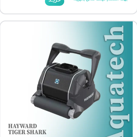
خریـد