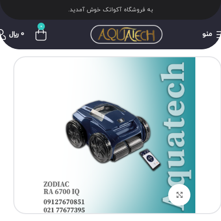
به فروشگاه آکواتک خوش آمدید.
0
منو
0
﷼
برای بزرگنمایی کلیک کنید