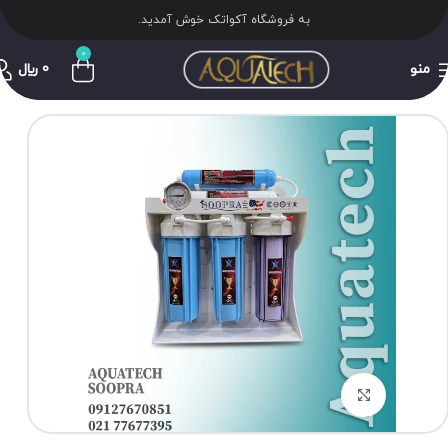
به فروشگاه آکواتک خوش آمدید.
0
منو
0
﷼
برای بزرگنمایی کلیک کنید