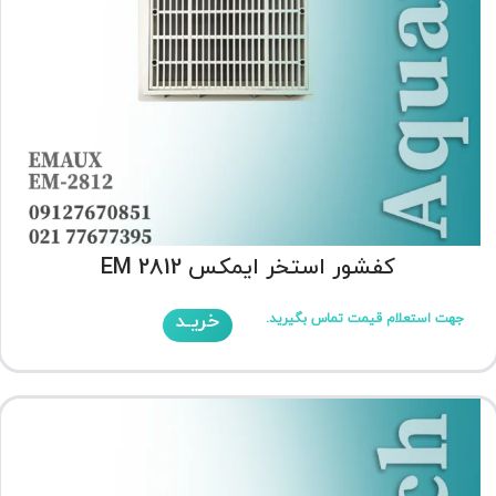
کفشور استخر ایمکس EM 2812
خریـد
جهت استعلام قیمت تماس بگیرید.