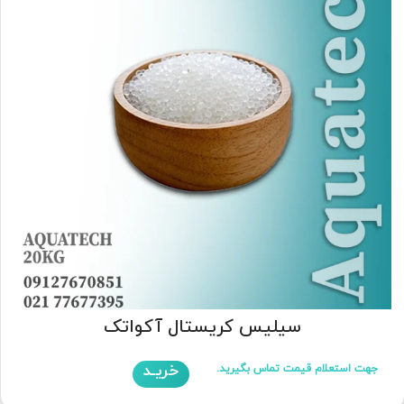
سیلیس کریستال آکواتک
خریـد
جهت استعلام قیمت تماس بگیرید.