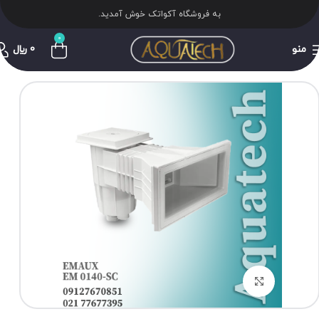
به فروشگاه آکواتک خوش آمدید.
0
منو
0
﷼
برای بزرگنمایی کلیک کنید