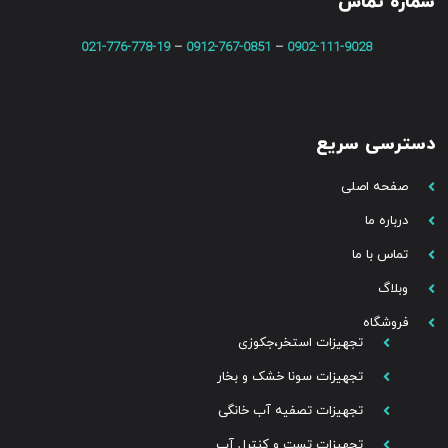
شماره تماس
021-776-778-19
–
0912-767-0851
–
0902-111-9028
دسترسی سریع
صفحه اصلی
درباره ما
تماس با ما
وبلاگ
فروشگاه
تجهیزات استخر،جکوزی
تجهیزات سونا خشک و بخار
تجهیزات تصفیه آب خانگی
تجهیزات تست و کنترل آب