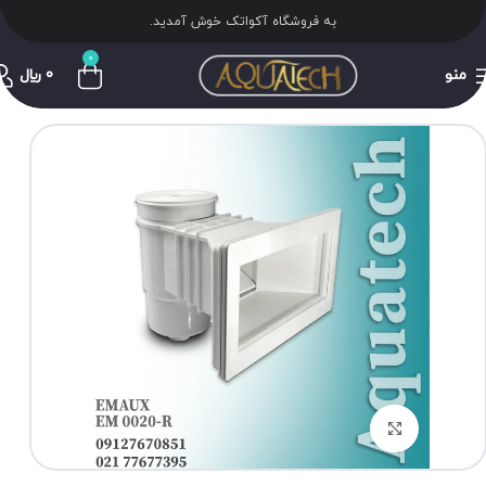
به فروشگاه آکواتک خوش آمدید.
0
منو
0
﷼
برای بزرگنمایی کلیک کنید