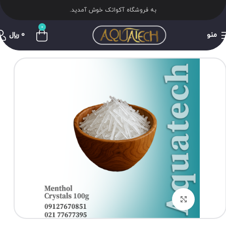
به فروشگاه آکواتک خوش آمدید.
0
منو
0
﷼
برای بزرگنمایی کلیک کنید