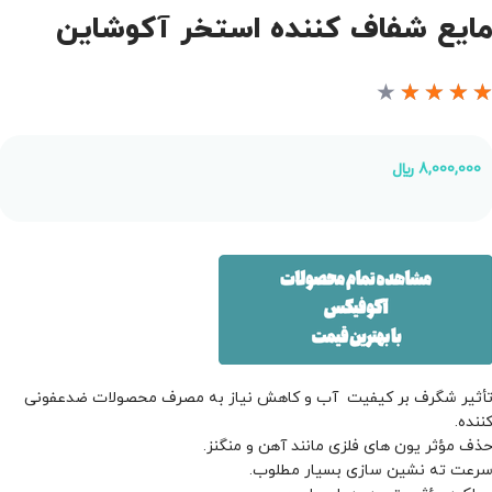
ایع شفاف کننده استخر آکوشاین
★
★
★
★
8,000,000
﷼
أثیر شگرف بر کیفیت آب و کاهش نیاز به مصرف محصولات ضدعفونی
ننده.
ذف مؤثر یون­ های فلزی مانند آهن و منگنز.
رعت ته نشین ­سازی بسیار مطلوب.