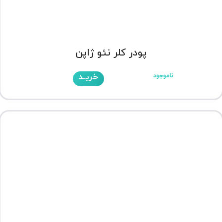
پودر کلر نئو ژاپن
خریـد
ناموجود