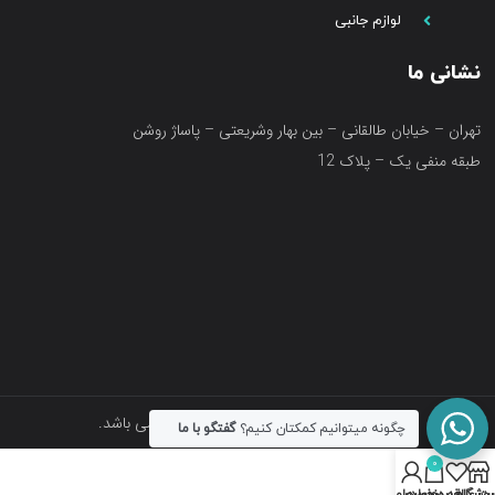
لوازم جانبی
نشانی ما
تهران – خیابان طالقانی – بین بهار وشریعتی – پاساژ روشن
طبقه منفی یک – پلاک 12
تمامی حقوق متعلق به فروشگاه آکواتک می باشد.
چگونه میتوانیم کمکتان کنیم؟
گفتگو با ما
0
روشگاه
سبد خرید
ت علاقه مندی ها
حساب من