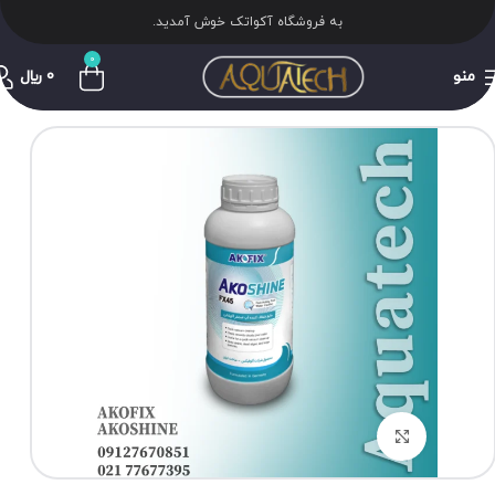
به فروشگاه آکواتک خوش آمدید.
0
منو
0
﷼
برای بزرگنمایی کلیک کنید