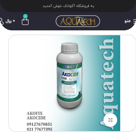
به فروشگاه آکواتک خوش آمدید.
0
منو
0
﷼
برای بزرگنمایی کلیک کنید