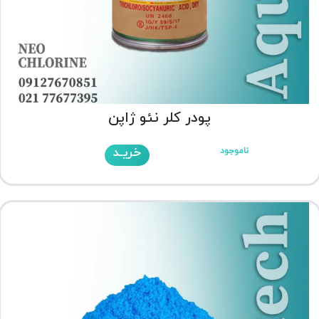
پودر کلر نئو ژاپن
خریـد
ناموجود