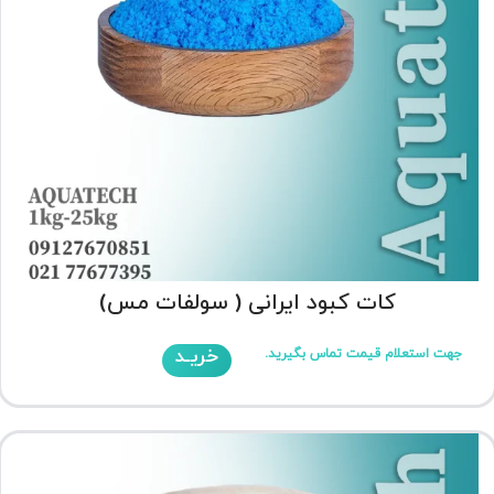
کات کبود ایرانی ( سولفات مس)
خریـد
جهت استعلام قیمت تماس بگیرید.