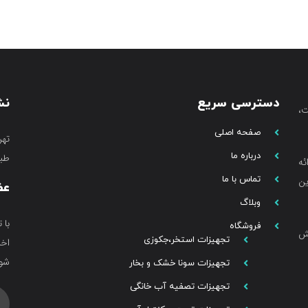
دسترسی سریع
نش
،
صفحه اصلی
تهر
درباره ما
طبق
ئه
تماس با ما
ین
عض
وبلاگ
با 
فروشگاه
خش
تجهیزات استخر،جکوزی
اخب
شوی
تجهیزات سونا خشک و بخار
تجهیزات تصفیه آب خانگی