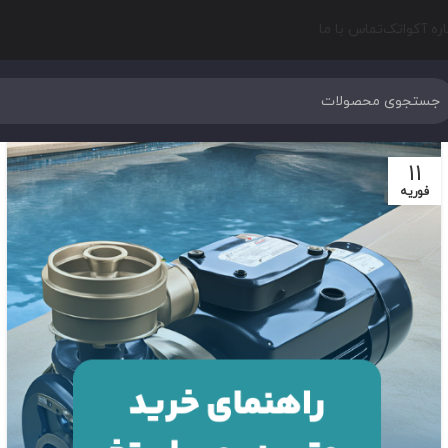
اره آکواتک
تماس با ما
11
فوریه