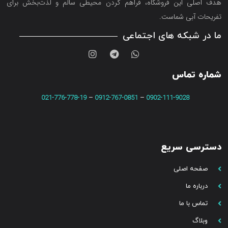
هدف اصلی این فروشگاه‌، فراهم کردن محیطی سالم و لذت‌بخش برای
تفریحات آبی شماست.
ما در شبکه های اجتماعی
شماره تماس
021-776-778-19
–
0912-767-0851
–
0902-111-9028
دسترسی سریع
صفحه اصلی
درباره ما
تماس با ما
وبلاگ