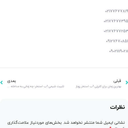
0217767781
0217767739
0217767725
0912767085
0902111902
قبلی
بعدی
بهترین زمان برای کلرزنی آب استخر روباز
تثبیت شیمی آب استخر؛ چه زمانی به مداخله شیمیایی نیاز داریم؟
نظرات
نشانی ایمیل شما منتشر نخواهد شد.
بخش‌های موردنیاز علامت‌گذاری