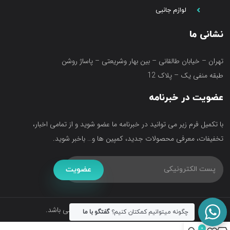
لوازم جانبی
نشانی ما
تهران – خیابان طالقانی – بین بهار وشریعتی – پاساژ روشن
طبقه منفی یک – پلاک 12
عضویت در خبرنامه
با تکمیل فرم زیر می توانید در خبرنامه ما عضو شوید و از تمامی اخبار،
تخفیفات، معرفی محصولات جدید، کمپین ها و… باخبر شوید.
عضویت
تمامی حقوق متعلق به فروشگاه آکواتک می باشد.
چگونه میتوانیم کمکتان کنیم؟
گفتگو با ما
0