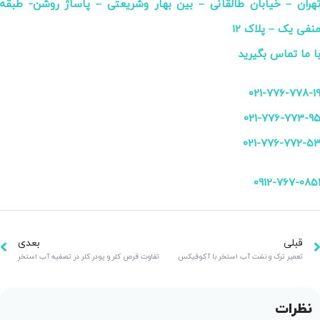
هران – خیابان طالقانی – بین بهار وشریعتی – پاساژ روشن- طبقه
نفی یک – پلاک 12
ا ما تماس بگیرید
021-776-778-1
021-776-773-9
021-776-772-5
0912-767-085
قبلی
بعدی
تعمیر ترک و نشت آب استخر با آکوفیکس
تفاوت قرص کلر و پودر کلر در تصفیه آب استخر
نظرات