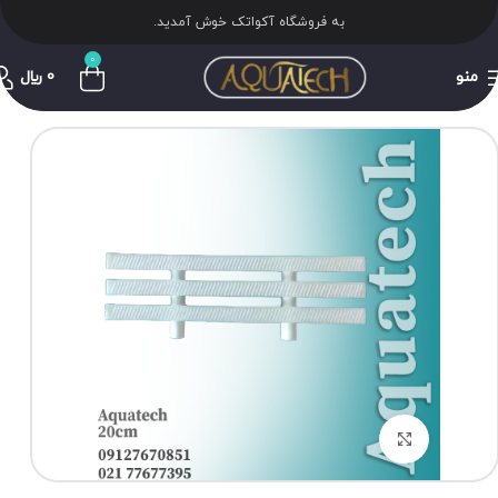
به فروشگاه آکواتک خوش آمدید.
0
منو
0
﷼
برای بزرگنمایی کلیک کنید