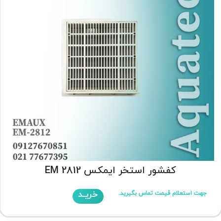
کفشور استخر ایمکس EM 2812
خریـد
جهت استعلام قیمت تماس بگیرید.