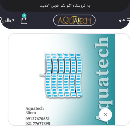
به فروشگاه آکواتک خوش آمدید.
0
منو
0
﷼
برای بزرگنمایی کلیک کنید