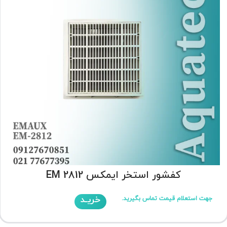
کفشور استخر ایمکس EM 2812
خریـد
جهت استعلام قیمت تماس بگیرید.