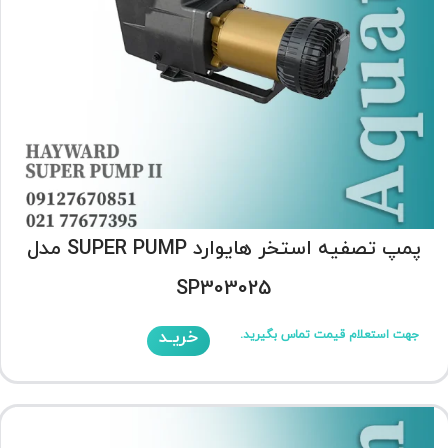
پمپ تصفیه استخر هایوارد SUPER PUMP مدل
SP303025
خریـد
جهت استعلام قیمت تماس بگیرید.