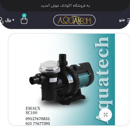
به فروشگاه آکواتک خوش آمدید.
0
منو
0
﷼
برای بزرگنمایی کلیک کنید