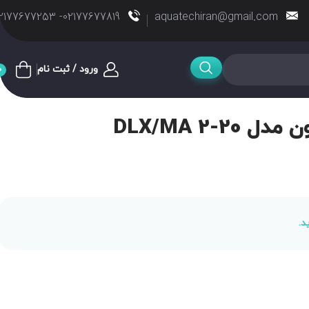
02177677819- 02177677253
aquatechiran@gmail.com
ورود / ثبت نام
0
DLX/MA 2-2
د.