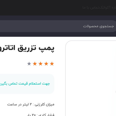
اره آکواتک
تماس با ما
پمپ تزریق اتاترون مدل 0
★
★
★
★
★
جهت استعلام قیمت تماس بگیری
میزان کلرزنی : 2 لیتر در ساعت
فشار کاری : 20 بار