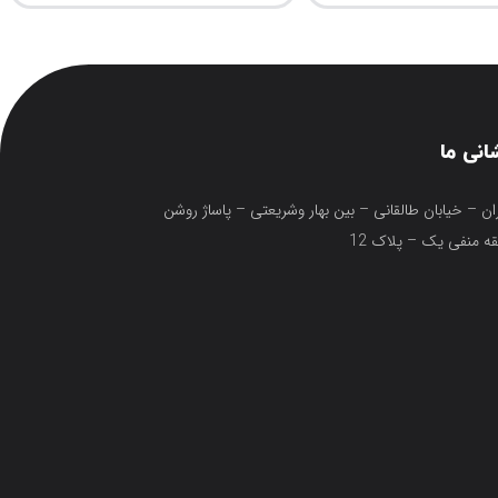
انی ما
ان – خیابان طالقانی – بین بهار وشریعتی – پاساژ روشن
ه منفی یک – پلاک 12