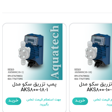
زریق سکو مدل
پمپ تزریق سکو مدل
AKS800-18-1
AKS800-10-
خریـد
خریـد
م قیمت تماس
جهت استعلام قیمت تماس
رید.
بگیرید.