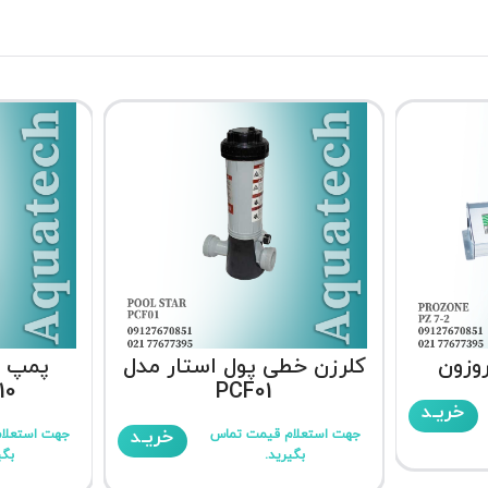
وزون
کلرزن خطی پول استار مدل
پمپ ت
10
PCF01
خریـد
خریـد
جهت استعلام قیمت تماس
جهت استعلا
بگیرید.
بگی