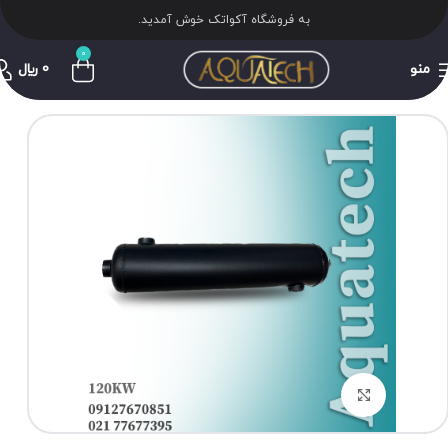
به فروشگاه آکواتک خوش آمدید.
0
منو
0
﷼
برای بزرگنمایی کلیک کنید