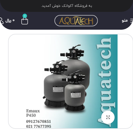
به فروشگاه آکواتک خوش آمدید.
0
منو
0
﷼
برای بزرگنمایی کلیک کنید