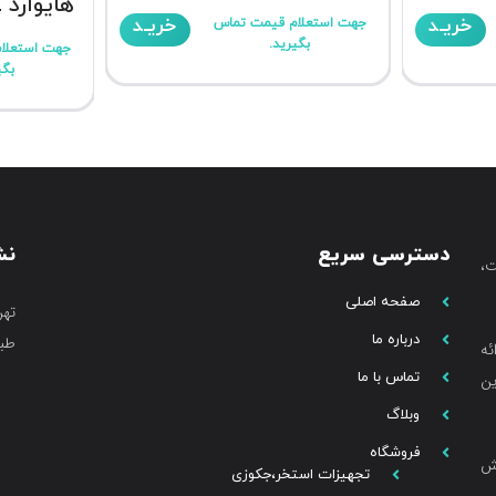
هایوارد TIGER SHARK XL
خریـد
خریـد
جهت استعلام قیمت تماس
بگیرید.
جهت استعلا
بگی
دسترسی سریع
نش
،
صفحه اصلی
تهر
درباره ما
طبق
ئه
تماس با ما
ین
وبلاگ
فروشگاه
خش
تجهیزات استخر،جکوزی