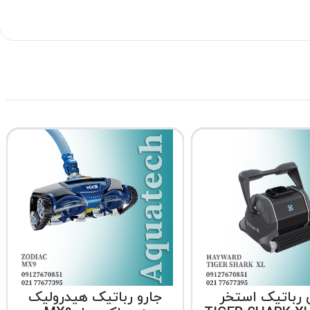
 رباتیک استخر
جارو رباتیک هیدرولیک