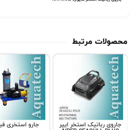
محصولات مرتبط
جاروی رباتیک استخر ایپر
جارو استخری فیل