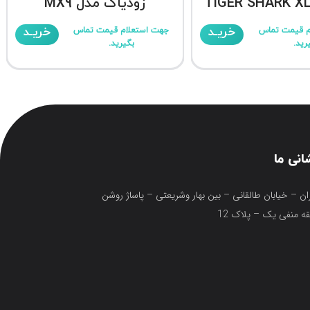
زودیاک مدل MX9
خریـد
خریـد
م قیمت تماس
جهت استعلام قیمت تماس
رید.
بگیرید.
انی ما
ان – خیابان طالقانی – بین بهار وشریعتی – پاساژ روشن
ه منفی یک – پلاک 12