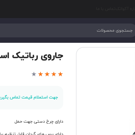
اره آکواتک
تماس با ما
جاروی رباتیک استخر ه
★
★
★
★
★
جهت استعلام قیمت تماس بگیری
دارای چرخ دستی جهت حمل
دارای برس های گردان قابل تنظیم 