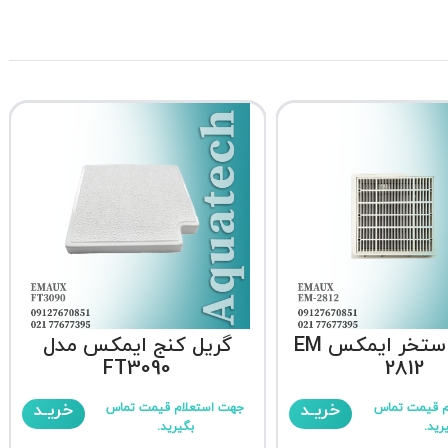
کفشور استخر ایمکس EM
گریل کنج ایمکس مدل
FT3090
2812
خریـد
خریـد
م قیمت تماس
جهت استعلام قیمت تماس
رید.
بگیرید.