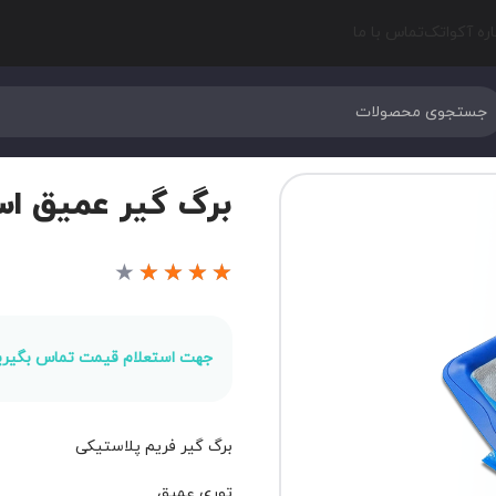
اره آکواتک
تماس با ما
برگ گیر عمیق ا
★
★
★
★
★
جهت استعلام قیمت تماس بگیری
برگ گیر فریم پلاستیکی
توری عمیق