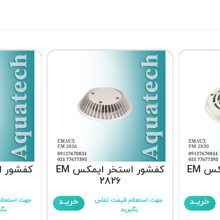
کفشور استخر ایمکس EM
کفشور استخر ایمکس EM
2826
خریـد
خریـد
جهت استعلام قیمت تماس
جهت استعلا
بگیرید.
بگی