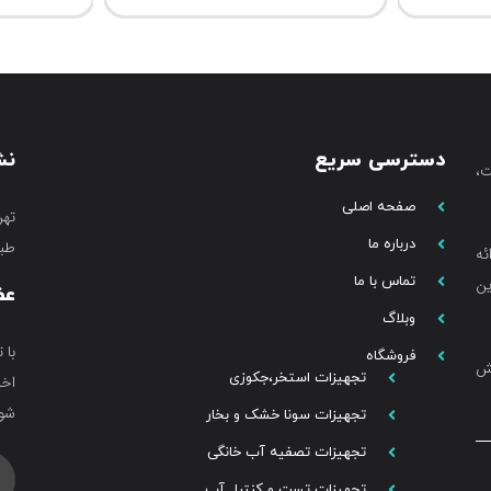
دسترسی سریع
نش
،
صفحه اصلی
تهر
درباره ما
طبق
ئه
تماس با ما
ین
عض
وبلاگ
با 
فروشگاه
خش
تجهیزات استخر،جکوزی
اخب
شوی
تجهیزات سونا خشک و بخار
تجهیزات تصفیه آب خانگی
تجهیزات تست و کنترل آب