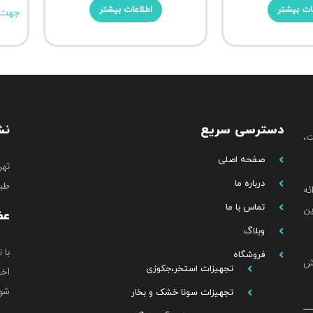
ات بیشتر
اطلاعات بیشتر
جهت 
دسترسی سریع
نش
،
صفحه اصلی
تهر
درباره ما
طبق
ئه
تماس با ما
ین
عض
وبلاگ
با 
فروشگاه
خش
تجهیزات استخر،جکوزی
اخب
شوی
تجهیزات سونا خشک و بخار