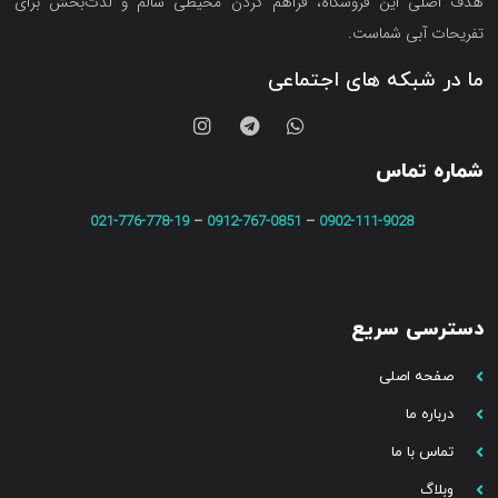
هدف اصلی این فروشگاه‌، فراهم کردن محیطی سالم و لذت‌بخش برای
تفریحات آبی شماست.
ما در شبکه های اجتماعی
شماره تماس
021-776-778-19
–
0912-767-0851
–
0902-111-9028
دسترسی سریع
صفحه اصلی
درباره ما
تماس با ما
وبلاگ