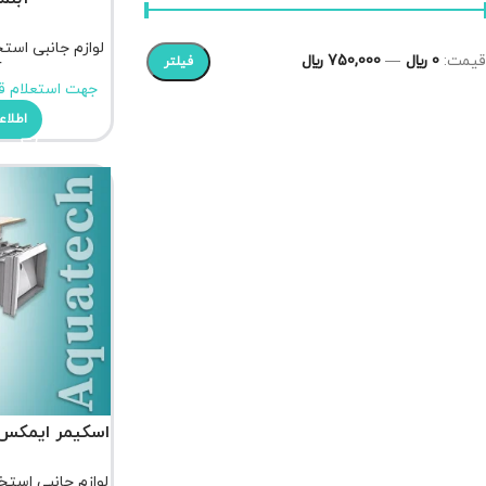
لوازم جانبی است
قیمت:
0 ﷼
—
750,000 ﷼
فیلتر
آ
جهت استعلام ق
اطلاع
اسکیمر ایمکس مدل SC
لوازم جانبی استخ