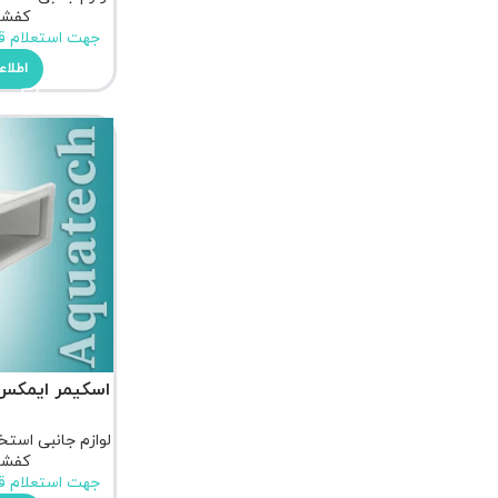
کفشو
جهت استعلام ق
اطلاع
اسکیمر ایمکس مدل C
لوازم جانبی استخ
کفشو
جهت استعلام ق