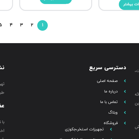
ات بیشتر
5
4
3
2
1
دسترسی سریع
نش
،
صفحه اصلی
تهر
درباره ما
طبق
ئه
تماس با ما
ین
عض
وبلاگ
با 
فروشگاه
خش
تجهیزات استخر،جکوزی
اخب