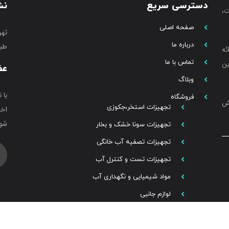
دسترسی سریع
نش
،
صفحه اصلی
تهر
درباره ما
طبق
ئه
تماس با ما
ین
عض
وبلاگ
با 
فروشگاه
خش
تجهیزات استخر،جکوزی
اخب
شوی
تجهیزات سونا خشک و بخار
تجهیزات تصفیه آب خانگی
تجهیزات تست و کنترل آب
مواد شیمیایی و نگهداری آب
لوازم جانبی