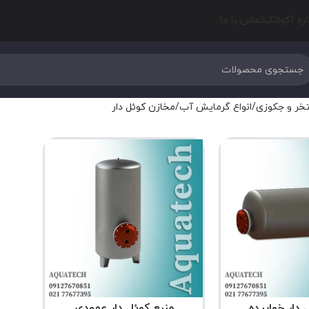
اره آکواتک
تماس با ما
خر و جکوزی
انواع گرمایش آب
مخازن کوئل دار
 دار خوابیده
منبع کوئل دار عمودی