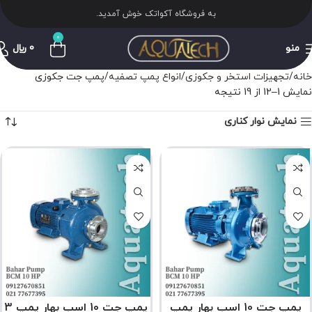
به فروشگاه آکواتک خوش آمدید.
0
منو
0
﷼
خانه
تجهیزات استخر و جکوزی
انواع پمپ تصفیه
پمپ جت جکوزی
نمایش 1–12 از 19 نتیجه
نمایش نوار کناری
پمپ جت 10 اسب بهار پمپ
پمپ جت 10 اسب بهار پمپ 3