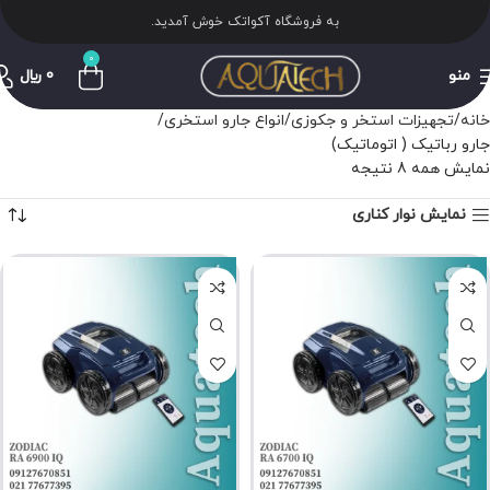
به فروشگاه آکواتک خوش آمدید.
0
منو
0
﷼
خانه
تجهیزات استخر و جکوزی
انواع جارو استخری
جارو رباتیک ( اتوماتیک)
نمایش همه 8 نتیجه
نمایش نوار کناری