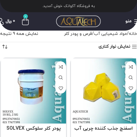
به فروشگاه آکواتک خوش آمدید.
0
منو
0
﷼
خانه
مواد شیمیایی آب
قرص و پودر کلر
نمایش همه 9 نتیجه
نمایش نوار کناری
اسفنج جذب کننده چربی آب
پودر کلر سلوکس SOLVEX