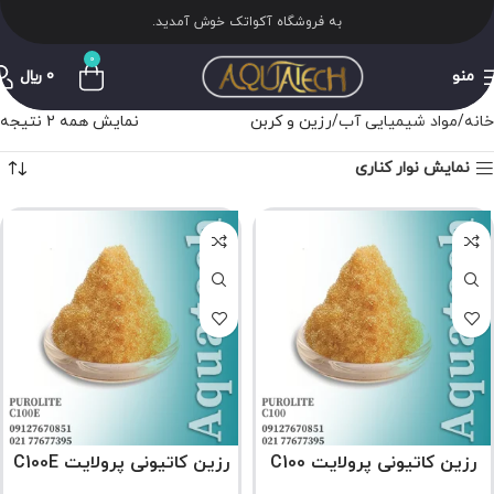
به فروشگاه آکواتک خوش آمدید.
0
منو
0
﷼
خانه
مواد شیمیایی آب
رزین و کربن
نمایش همه 2 نتیجه
نمایش نوار کناری
رزین کاتیونی پرولایت C100
رزین کاتیونی پرولایت C100E