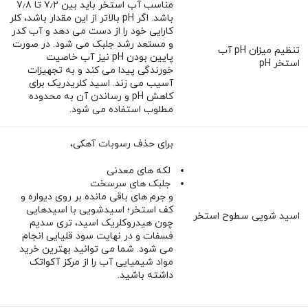
مناسب آب استخر باید بین ۷٫۲ تا ۷٫۸
باشد. اگر pH بالاتر از این مقدار باشد، کلر
کارایی خود را از دست می دهد و آب کدر
و مستعد رشد جلبک می شود. در صورت
تنظیم میزان pH آب
پایین بودن pH نیز آب خاصیت
استخر pH
خورندگی پیدا می ‌کند و به تجهیزات
آسیب می ‌زند. اسید کلریدریک برای
کاهش pH و رساندن آن به محدوده
مطلوب استفاده می شود.
برای حذف رسوبات آهکی،
لکه های معدنی
جلبک های سرسخت
و جرم‌ های باقی مانده بر روی دیواره و
کف استخر؛ اسیدشویی با اسیدهایی
اسید شویی سطوح استخر
چون هیدروکلریک اسید، تری سدیم
فسفات و در نهایت سود قلیایی انجام
می شود. شما می توانید بهترین
خرید
مواد شیمیایی آب
را از مرکز آکواتک
داشته باشید.