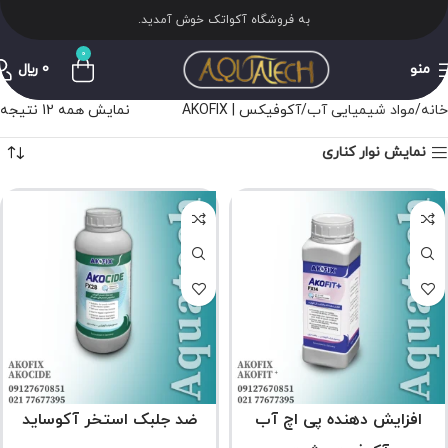
به فروشگاه آکواتک خوش آمدید.
0
منو
0
﷼
خانه
مواد شیمیایی آب
آکوفیکس | AKOFIX
نمایش همه 12 نتیجه
نمایش نوار کناری
افزایش دهنده پی اچ آب
ضد جلبک استخر آکوساید