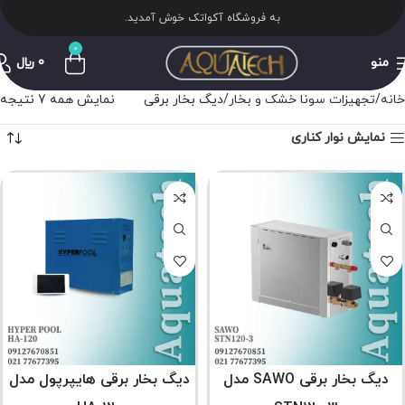
به فروشگاه آکواتک خوش آمدید.
0
منو
0
﷼
خانه
تجهیزات سونا خشک و بخار
دیگ بخار برقی
نمایش همه 7 نتیجه
نمایش نوار کناری
دیگ بخار برقی SAWO مدل
دیگ بخار برقی هایپرپول مدل