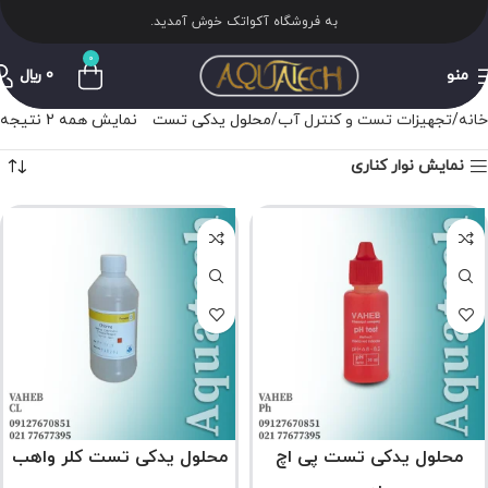
به فروشگاه آکواتک خوش آمدید.
0
منو
0
﷼
خانه
تجهیزات تست و کنترل آب
محلول یدکی تست
نمایش همه 2 نتیجه
نمایش نوار کناری
محلول یدکی تست پی اچ
محلول یدکی تست کلر واهب