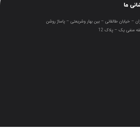
انی ما
ان – خیابان طالقانی – بین بهار وشریعتی – پاساژ روشن
ه منفی یک – پلاک 12