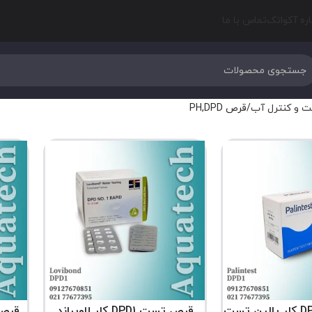
اره آکواتک
تماس با ما
ت و کنترل آب
قرص PH,DPD
قرص تست DPD1 کلر لاویباند
قرص 