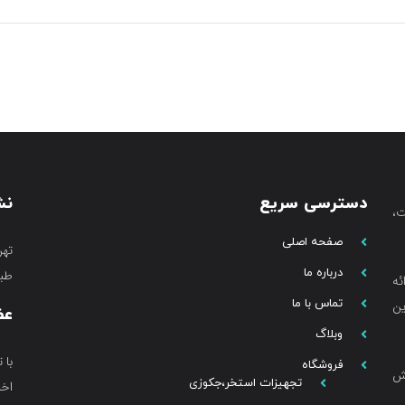
دسترسی سریع
نش
،
صفحه اصلی
تهر
درباره ما
طبق
ئه
تماس با ما
ین
عض
وبلاگ
با 
فروشگاه
خش
تجهیزات استخر،جکوزی
اخب