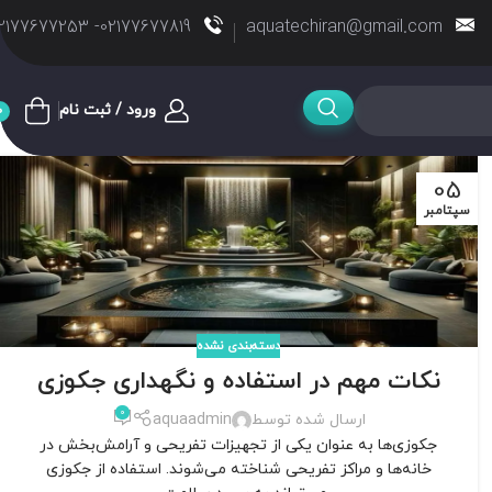
02177677819- 02177677253
aquatechiran@gmail.com
ورود / ثبت نام
0
05
سپتامبر
دسته‌بندی نشده
نکات مهم در استفاده و نگهداری جکوزی
0
ارسال شده توسط
aquaadmin
جکوزی‌ها به عنوان یکی از تجهیزات تفریحی و آرامش‌بخش در
خانه‌ها و مراکز تفریحی شناخته می‌شوند. استفاده از جکوزی