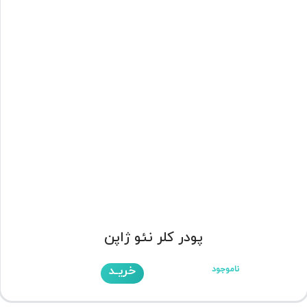
پودر کلر نئو ژاپن
خریـد
ناموجود