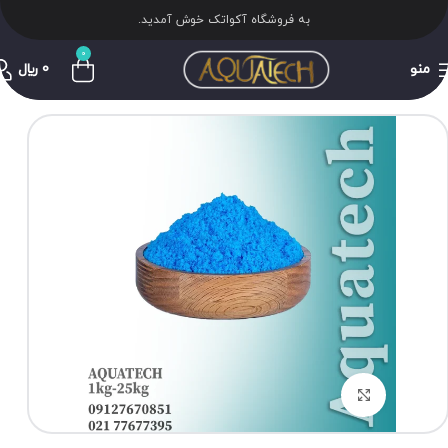
به فروشگاه آکواتک خوش آمدید.
0
منو
0
﷼
برای بزرگنمایی کلیک کنید