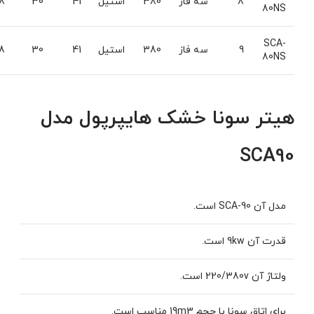
8
سه فاز
380
استیل
41
30
8
80NS
SCA-
9
سه فاز
380
استیل
41
30
8
80NS
هیتر سونا خشک هایپرپول مدل
SCA90
مدل آن SCA-90 است.
قدرت آن 9kw است.
ولتاژ آن 220/380v است.
برای اتاق سونا با حجم 19m3 مناسب است.