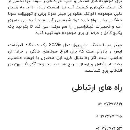
برای مجموعه های استخر و اسپا، خرید هیتر سونا تنها بخشی از
کار است. نگهداری کیفیت آب نیز اهمیت زیادی دارد. به همین
دلیل مجموعه
آکواتک
علاوه بر
هیتر سونا برقی
و
تجهیزات سونا
خشک و بخار
انواع خرید
مواد شیمیایی آب
، مواد شیمیایی تمیزی
آب و تجهیزات فیلتراسیون را هم عرضه می کند تا بتوانید یک
پکیج کامل و حرفه ای برای مجموعه خود تهیه کنید.
هیتر سونا خشک هایپرپول مدل SCA90 یک دستگاه قدرتمند،
ایمن و بادوام است که برای انواع سوناهای خانگی و حرفه ای
مناسب است. اگر به دنبال خرید این محصول با قیمت مناسب،
پشتیبانی کامل و ارسال سریع هستید
مجموعه آکواتک
بهترین
انتخاب برای شماست.
راه های ارتباطی
02177677819
02177677395
02177677253