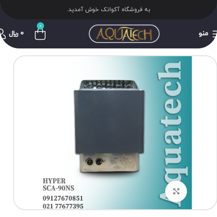
به فروشگاه آکواتک خوش آمدید.
0
منو
0
﷼
برای بزرگنمایی کلیک کنید