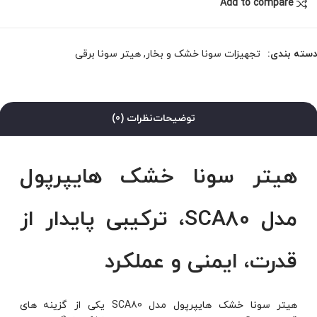
Add to compare
سته بندی:
تجهیزات سونا خشک و بخار
,
هیتر سونا برقی
توضیحات
نظرات (0)
هیتر سونا خشک هایپرپول
مدل SCA80، ترکیبی پایدار از
قدرت، ایمنی و عملکرد
هیتر سونا خشک هایپرپول مدل SCA80 یکی از گزینه های