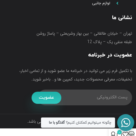
لوازم جانبی
نشانی ما
تهران – خیابان طالقانی – بین بهار وشریعتی – پاساژ روشن
طبقه منفی یک – پلاک 12
عضویت در خبرنامه
با تکمیل فرم زیر می توانید در خبرنامه ما عضو شوید و از تمامی اخبار،
تخفیفات، معرفی محصولات جدید، کمپین ها و… باخبر شوید.
عضویت
تمامی حقوق متعلق به فروشگاه آکواتک می باشد.
چگونه میتوانیم کمکتان کنیم؟
گفتگو با ما
0