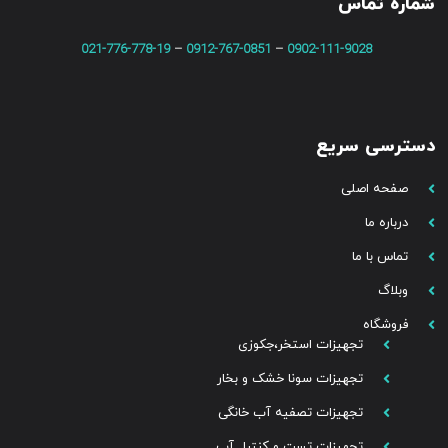
شماره تماس
021-776-778-19
–
0912-767-0851
–
0902-111-9028
دسترسی سریع
صفحه اصلی
درباره ما
تماس با ما
وبلاگ
فروشگاه
تجهیزات استخر،جکوزی
تجهیزات سونا خشک و بخار
تجهیزات تصفیه آب خانگی
تجهیزات تست و کنترل آب