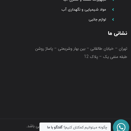
مواد شیمیایی و نگهداری آب
لوازم جانبی
نشانی ما
تهران – خیابان طالقانی – بین بهار وشریعتی – پاساژ روشن
طبقه منفی یک – پلاک 12
تمامی حقوق متعلق به فروشگاه آکواتک می باشد.
چگونه میتوانیم کمکتان کنیم؟
گفتگو با ما