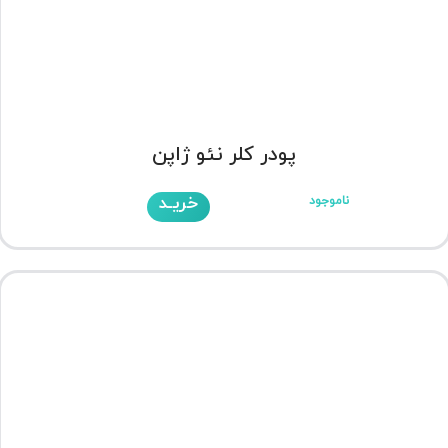
پودر کلر نئو ژاپن
خریـد
ناموجود