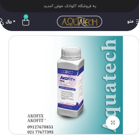
به فروشگاه آکواتک خوش آمدید.
0
منو
0
﷼
برای بزرگنمایی کلیک کنید