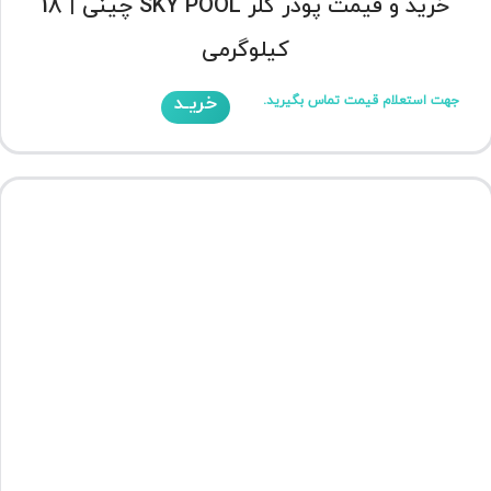
خرید و قیمت پودر کلر SKY POOL چینی | 18
کیلوگرمی
خریـد
جهت استعلام قیمت تماس بگیرید.