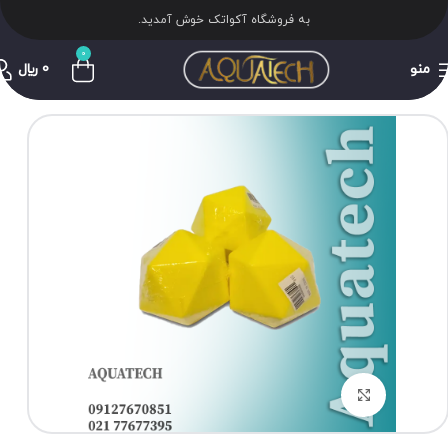
به فروشگاه آکواتک خوش آمدید.
0
منو
0
﷼
برای بزرگنمایی کلیک کنید