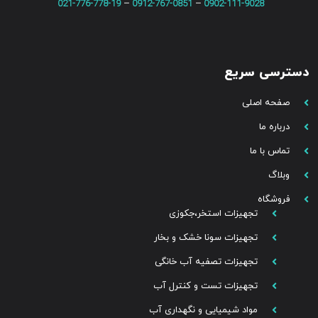
021-776-778-19
–
0912-767-0851
–
0902-111-9028
دسترسی سریع
صفحه اصلی
درباره ما
تماس با ما
وبلاگ
فروشگاه
تجهیزات استخر،جکوزی
تجهیزات سونا خشک و بخار
تجهیزات تصفیه آب خانگی
تجهیزات تست و کنترل آب
مواد شیمیایی و نگهداری آب