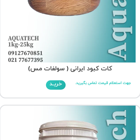
کات کبود ایرانی ( سولفات مس)
خریـد
جهت استعلام قیمت تماس بگیرید.