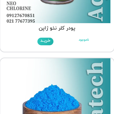
پودر کلر نئو ژاپن
خریـد
ناموجود